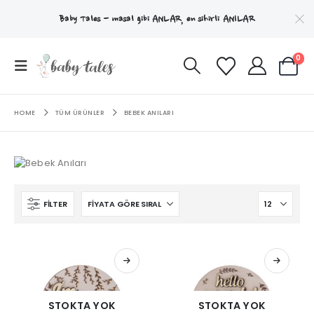
Baby Tales - masal gibi
ANLAR
, en sihirli
ANILAR
0
HOME
TÜM ÜRÜNLER
BEBEK ANILARI
FILTER
STOKTA YOK
STOKTA YOK