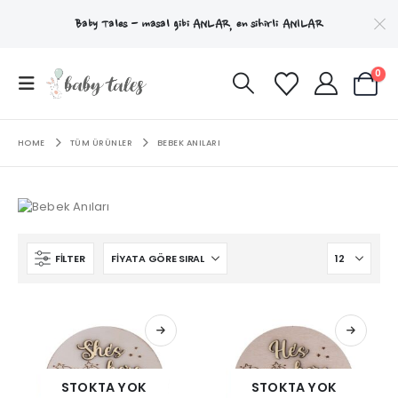
Baby Tales - masal gibi
ANLAR
, en sihirli
ANILAR
0
HOME
TÜM ÜRÜNLER
BEBEK ANILARI
FILTER
STOKTA YOK
STOKTA YOK