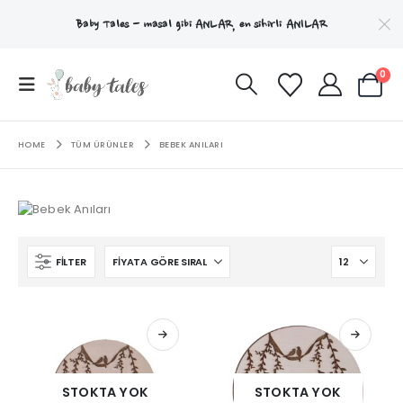
Baby Tales - masal gibi
ANLAR
, en sihirli
ANILAR
0
HOME
TÜM ÜRÜNLER
BEBEK ANILARI
FILTER
STOKTA YOK
STOKTA YOK