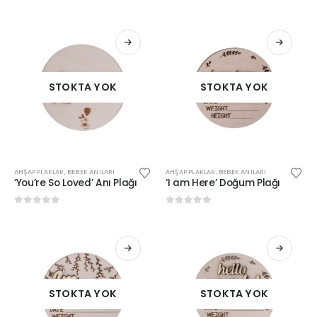
0
out of 5
0
out of 5
STOKTA YOK
STOKTA YOK
AHŞAP PLAKLAR
,
BEBEK ANILARI
AHŞAP PLAKLAR
,
BEBEK ANILARI
‘You’re So Loved’ Anı Plağı
‘I am Here’ Doğum Plağı
0
out of 5
0
out of 5
STOKTA YOK
STOKTA YOK