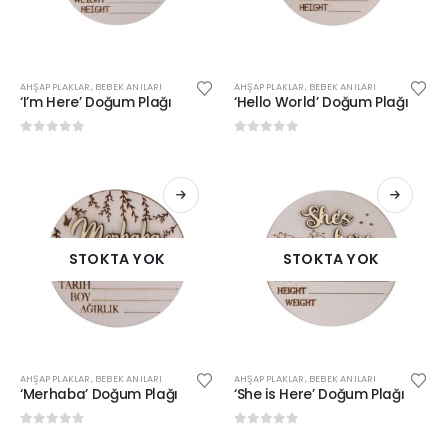
AHŞAP PLAKLAR
,
BEBEK ANILARI
AHŞAP PLAKLAR
,
BEBEK ANILARI
‘I’m Here’ Doğum Plağı
‘Hello World’ Doğum Plağı
0
out of 5
0
out of 5
STOKTA YOK
STOKTA YOK
AHŞAP PLAKLAR
,
BEBEK ANILARI
AHŞAP PLAKLAR
,
BEBEK ANILARI
‘Merhaba’ Doğum Plağı
‘She is Here’ Doğum Plağı
0
out of 5
0
out of 5