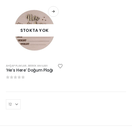
STOKTA YOK
AHŞAP PLAKLAR
,
BEBEK ANILARI
‘He’s Here’ Doğum Plağı
0
out of 5