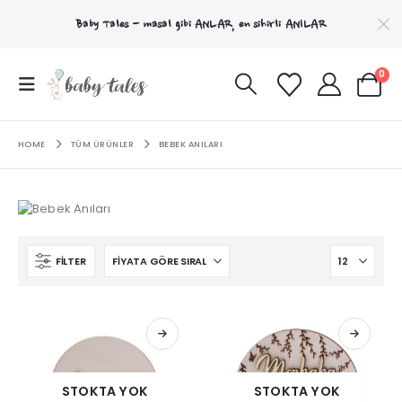
Baby Tales - masal gibi
ANLAR
, en sihirli
ANILAR
0
HOME
TÜM ÜRÜNLER
BEBEK ANILARI
FILTER
STOKTA YOK
STOKTA YOK