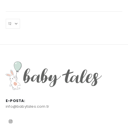
0
out of 5
0
out of 5
E-POSTA:
info@babytales.com.tr