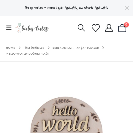
Baby Tales - masal gibi
ANLAR
, en sihirli
ANILAR
0
HOME
TÜM ÜRÜNLER
BEBEK ANILARI
,
AHŞAP PLAKLAR
‘HELLO WORLD’ DOĞUM PLAĞI