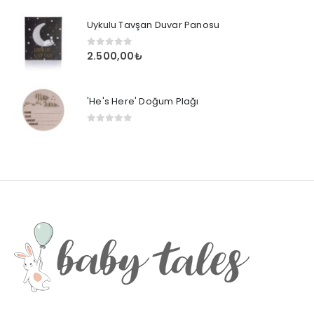
Uykulu Tavşan Duvar Panosu
0
out of 5
2.500,00
₺
'He's Here' Doğum Plağı
0
out of 5