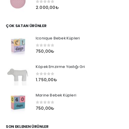
0
out of 5
2.000,00
₺
ÇOK SATAN ÜRÜNLER
Iconique Bebek Küpleri
0
out of 5
750,00
₺
Köpek Emzirme Yastığı Gri
0
out of 5
1.750,00
₺
Marine Bebek Küpleri
0
out of 5
750,00
₺
SON EKLENEN ÜRÜNLER