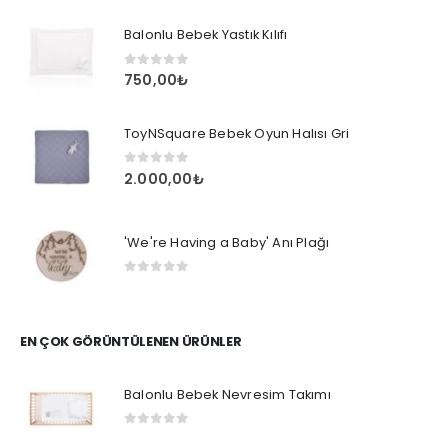
Balonlu Bebek Yastık Kılıfı
0
out of 5
750,00
₺
ToyNSquare Bebek Oyun Halısı Gri
0
out of 5
2.000,00
₺
'We're Having a Baby' Anı Plağı
0
out of 5
EN ÇOK GÖRÜNTÜLENEN ÜRÜNLER
Balonlu Bebek Nevresim Takımı
0
out of 5