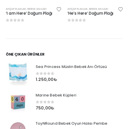
AHŞAP PLAKLAR
,
BEBEK ANILARI
AHŞAP PLAKLAR
,
BEBEK ANILARI
‘I am Here’ Doğum Plağı
‘He’s Here’ Doğum Plağı
0
out of 5
0
out of 5
ÖNE ÇIKAN ÜRÜNLER
Sea Princess Müslin Bebek Anı Örtüsü
0
out of 5
1.250,00
₺
Marine Bebek Küpleri
0
out of 5
750,00
₺
ToyNRound Bebek Oyun Halısı Pembe