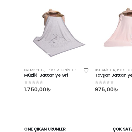
BATTANIYELER
,
TRIKO BATTANIYELER
BATTANIYELER
,
PENYE BA
İsme Özel Astronot Lacivert Battaniye
Müzikli Battaniye Gri
Tavşan Battani
0
out of 5
0
out of 5
1.750,00
₺
975,00
₺
ÖNE ÇIKAN ÜRÜNLER
ÇOK SAT