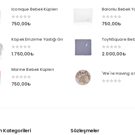
Iconique Bebek Küpleri
Balonlu Bebek Yast
0
out of 5
0
out of 5
750,00
₺
750,00
₺
Köpek Emzirme Yastığı Gri
0
out of 5
0
out of 5
1.750,00
₺
2.000,00
₺
Marine Bebek Küpleri
0
out of 5
750,00
₺
0
out of 5
n Kategorileri
Sözleşmeler