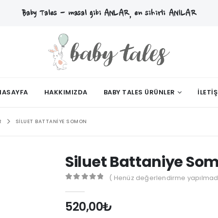
Baby Tales - masal gibi
ANLAR
, en sihirli
ANILAR
NASAYFA
HAKKIMIZDA
BABY TALES ÜRÜNLER
İLETI
R
SILUET BATTANIYE SOMON
Siluet Battaniye So
( Henüz değerlendirme yapılmadı
0
out of 5
520,00
₺