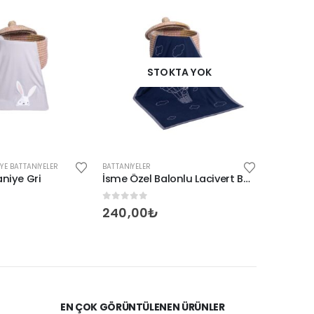
STOKTA YOK
YE BATTANIYELER
BATTANIYELER
BATTANIYEL
niye Gri
İsme Özel Balonlu Lacivert Battaniye
Tavşan 
0
out of 5
0
out o
240,00
₺
975,0
EN ÇOK GÖRÜNTÜLENEN ÜRÜNLER