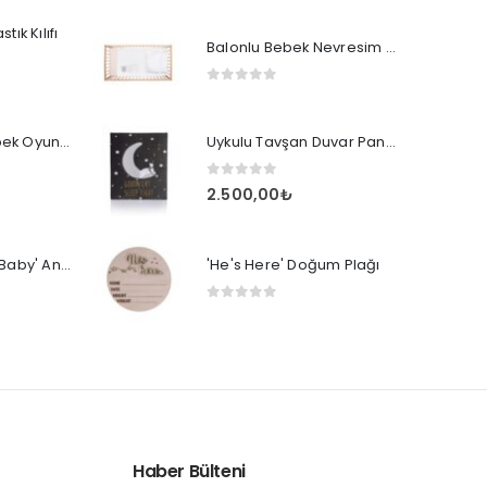
ık Kılıfı
Balonlu Bebek Nevresim Takımı
0
out of 5
ToyNSquare Bebek Oyun Halısı Gri
Uykulu Tavşan Duvar Panosu
0
out of 5
2.500,00
₺
'We're Having a Baby' Anı Plağı
'He's Here' Doğum Plağı
0
out of 5
Haber Bülteni