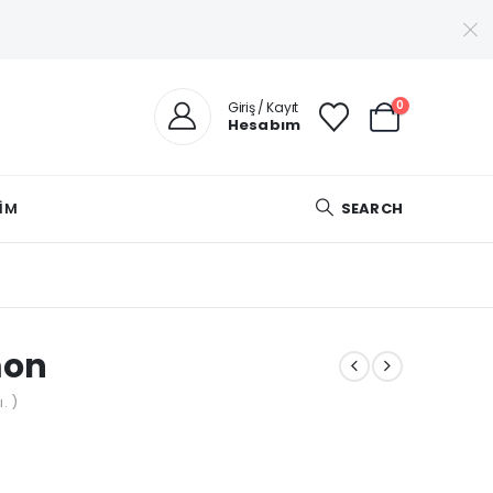
0
Giriş / Kayıt
Hesabım
ŞIM
SEARCH
mon
. )