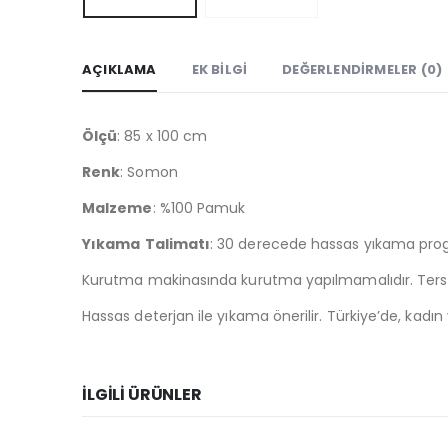
AÇIKLAMA
EK BILGI
DEĞERLENDIRMELER (0)
Ölçü
: 85 x 100 cm
Renk
: Somon
Malzeme
: %100 Pamuk
Yıkama
Talimatı
: 30 derecede hassas yıkama prog
Kurutma makinasında kurutma yapılmamalıdır. Terste
Hassas deterjan ile yıkama önerilir. Türkiye’de, kadın 
İLGILI ÜRÜNLER