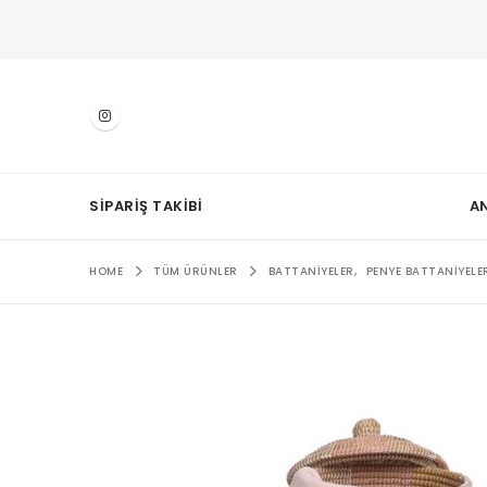
SIPARIŞ TAKIBI
A
HOME
TÜM ÜRÜNLER
BATTANIYELER
,
PENYE BATTANIYELE