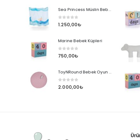
Sea Princess Müslin Bebek Anı Örtüsü
0
out of 5
1.250,00
₺
Marine Bebek Küpleri
0
out of 5
750,00
₺
ToyNRound Bebek Oyun Halısı Pembe
0
out of 5
2.000,00
₺
Ürü