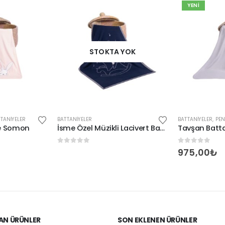
YENI
STOKTA YOK
TTANIYELER
BATTANIYELER
BATTANIYELER
,
PEN
ye Somon
İsme Özel Müzikli Lacivert Battaniye
Tavşan Batta
0
out of 5
0
out of 5
975,00
₺
AN ÜRÜNLER
SON EKLENEN ÜRÜNLER