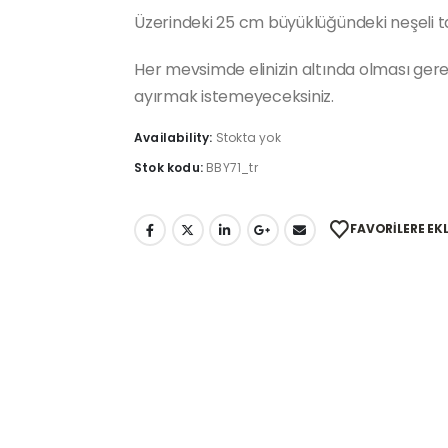
Üzerindeki 25 cm büyüklüğündeki neşeli 
Her mevsimde elinizin altında olması gerek
ayırmak istemeyeceksiniz.
Availability:
Stokta yok
Stok kodu:
BBY71_tr
FAVORILERE EK