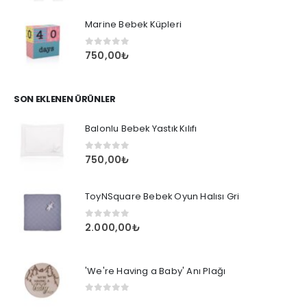
Marine Bebek Küpleri
0
out of 5
750,00
₺
SON EKLENEN ÜRÜNLER
Balonlu Bebek Yastık Kılıfı
0
out of 5
750,00
₺
ToyNSquare Bebek Oyun Halısı Gri
0
out of 5
2.000,00
₺
'We're Having a Baby' Anı Plağı
0
out of 5