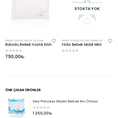
STOKTA YOK
BEBEK TEKSTILI
,
YASTIK KILIFLARI
BEBEK TEKSTILI
,
MÜZIKLI MOBILLER
Balonlu Bebek Yastık Kılıfı
Yıldız Bebek Mobil Mint
0
out of 5
0
out of 5
750,00
₺
ÖNE ÇIKAN ÜRÜNLER
Sea Princess Müslin Bebek Anı Örtüsü
0
out of 5
1.250,00
₺