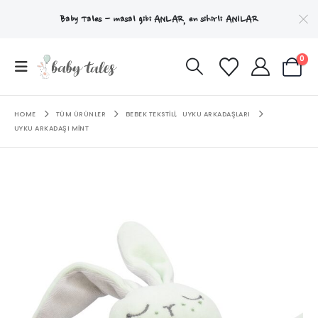
Baby Tales - masal gibi
ANLAR
, en sihirli
ANILAR
0
HOME
TÜM ÜRÜNLER
BEBEK TEKSTILI
,
UYKU ARKADAŞLARI
UYKU ARKADAŞI MINT