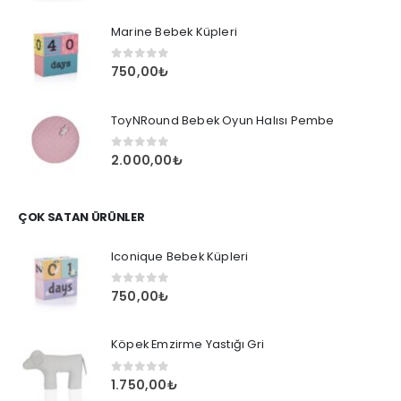
Marine Bebek Küpleri
0
out of 5
750,00
₺
ToyNRound Bebek Oyun Halısı Pembe
0
out of 5
2.000,00
₺
ÇOK SATAN ÜRÜNLER
Iconique Bebek Küpleri
0
out of 5
750,00
₺
Köpek Emzirme Yastığı Gri
0
out of 5
1.750,00
₺