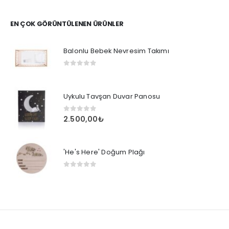
EN ÇOK GÖRÜNTÜLENEN ÜRÜNLER
Balonlu Bebek Nevresim Takımı
0
out of 5
Uykulu Tavşan Duvar Panosu
0
out of 5
2.500,00
₺
'He's Here' Doğum Plağı
0
out of 5